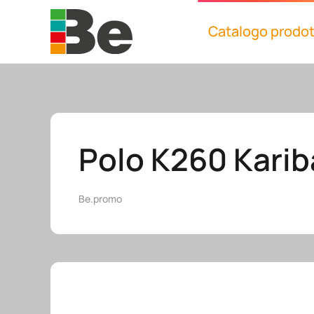
Catalogo prodot
Skip to main content
Polo K260 Kari
Be.promo