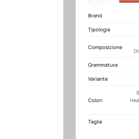
K260
Kariban
Brand
quantità
Tipologia
Composizione
Da
Grammatura
Variante
B
Colori
Hea
Taglie