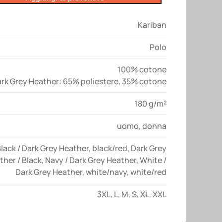
Kariban
Polo
100% cotone
rk Grey Heather: 65% poliestere, 35% cotone
180 g/m²
uomo
,
donna
lack / Dark Grey Heather
,
black/red
,
Dark Grey
ther / Black
,
Navy / Dark Grey Heather
,
White /
Dark Grey Heather
,
white/navy
,
white/red
3XL
,
L
,
M
,
S
,
XL
,
XXL