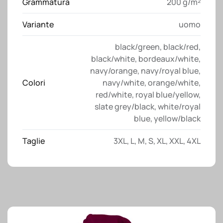
Grammatura
200 g/m²
Variante
uomo
black/green
,
black/red
,
black/white
,
bordeaux/white
,
navy/orange
,
navy/royal blue
,
Colori
navy/white
,
orange/white
,
red/white
,
royal blue/yellow
,
slate grey/black
,
white/royal
blue
,
yellow/black
Taglie
3XL
,
L
,
M
,
S
,
XL
,
XXL
,
4XL