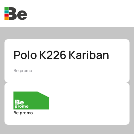
Skip to main content
Polo K226 Kariban
Be.promo
e.promo
e.professional
Be.promo