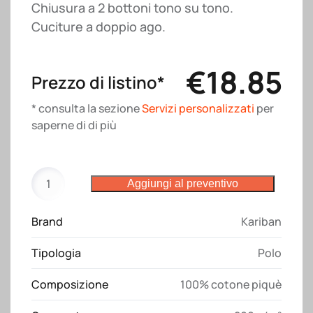
Chiusura a 2 bottoni tono su tono.
Cuciture a doppio ago.
€
18.85
Prezzo di listino*
* consulta la sezione
Servizi personalizzati
per
saperne di di più
Polo
Aggiungi al preventivo
K226
Kariban
Brand
Kariban
quantità
Tipologia
Polo
Composizione
100% cotone piquè