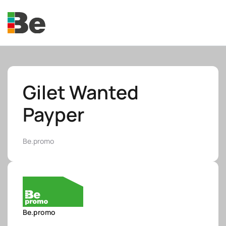
Skip to main content
Gilet Wanted
Payper
e.promo
Be.promo
e.professional
Be.promo