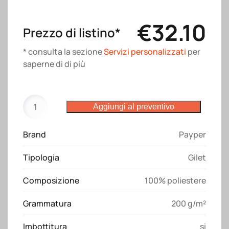
€
32.10
Prezzo di listino*
* consulta la sezione
Servizi personalizzati
per
saperne di di più
Gilet
Aggiungi al preventivo
Wanted
Payper
Brand
Payper
quantità
Tipologia
Gilet
Composizione
100% poliestere
Grammatura
200 g/m²
Imbottitura
si