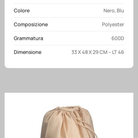
scomparto
Colore
Nero
,
Blu
principale
e
Composizione
Polyester
vano
porta
Grammatura
600D
scarpe
imbottito.
Dimensione
33 X 48 X 29 CM – LT 46
quantità