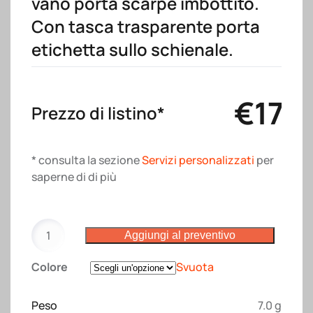
vano porta scarpe imbottito.
Con tasca trasparente porta
etichetta sullo schienale.
€
17.
Prezzo di listino*
* consulta la sezione
Servizi personalizzati
per
saperne di di più
Zaino
Aggiungi al preventivo
sport
in
Colore
Svuota
poliestere
600D,
Peso
7.0 g
ampio