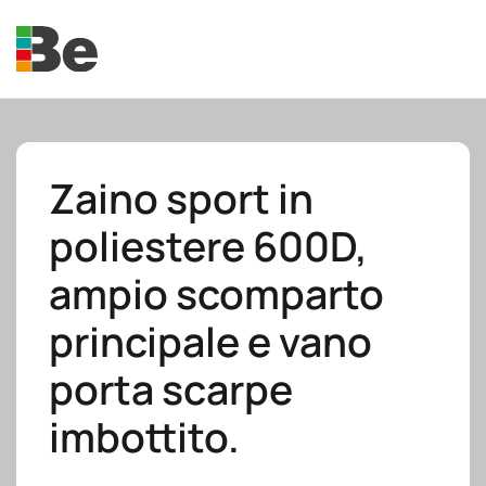
Skip to main content
Zaino sport in
poliestere 600D,
e.promo
ampio scomparto
principale e vano
porta scarpe
e.professional
imbottito.