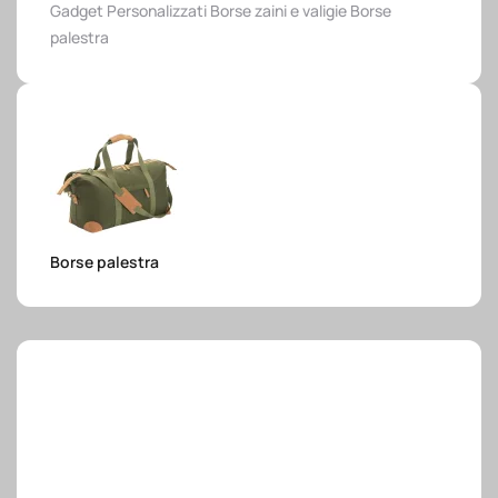
Gadget Personalizzati
Borse zaini e valigie
Borse
e.safe
palestra
e.sport
Borse palestra