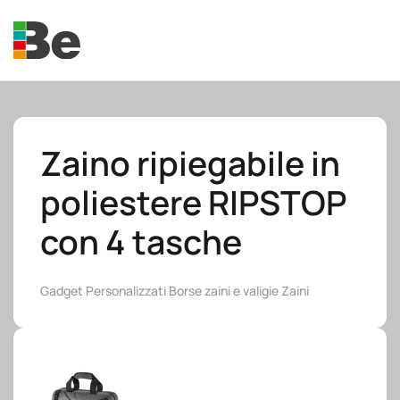
Skip to main content
Zaino ripiegabile in
poliestere RIPSTOP
e.promo
con 4 tasche
Gadget Personalizzati
Borse zaini e valigie
Zaini
e.professional