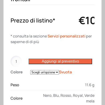
€
10.
Prezzo di listino*
* consulta la sezione
Servizi personalizzati
per
saperne di di più
Zaino
Aggiungi al preventivo
ripiegabile
in
Colore
Svuota
poliestere
RIPSTOP
Peso
11.6 g
con
4
Nero
,
Blu
,
Rosso
,
Royal
,
Verde
tasche
Colore
mela
quantità