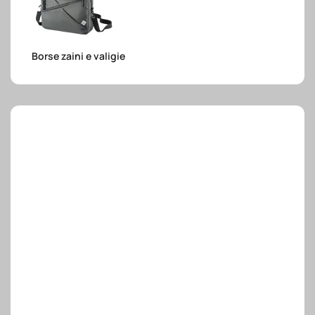
e.safe
Borse zaini e valigie
e.sport