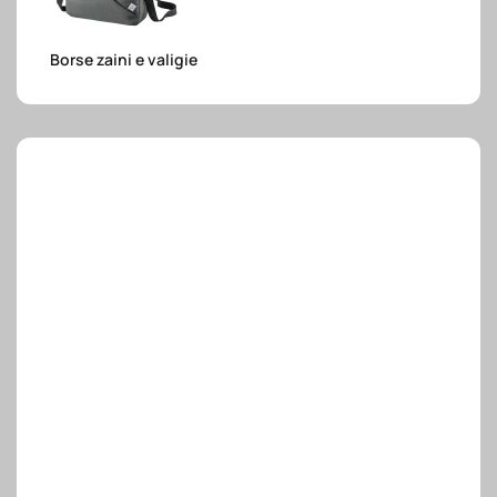
e.safe
Borse zaini e valigie
e.sport