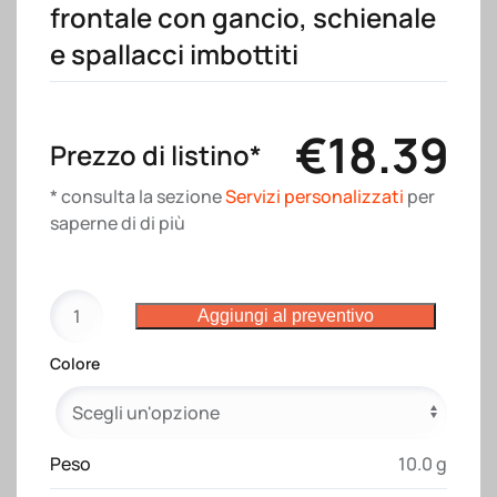
frontale con gancio, schienale
e spallacci imbottiti
€
18.39
Prezzo di listino*
* consulta la sezione
Servizi personalizzati
per
saperne di di più
Zaino
Aggiungi al preventivo
porta
PC
Colore
(15")
in
poliestere
quantità
Peso
10.0 g