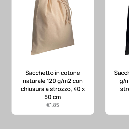
Sacchetto in cotone
Sacch
naturale 120 g/m2 con
g/m
chiusura a strozzo, 40 x
str
50 cm
€
1.85