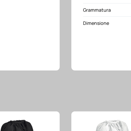
con
Grammatura
tre
tasche
Dimensione
quantità