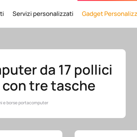
ti
Servizi personalizzati
Gadget Personalizz
uter da 17 pollici
 con tre tasche
ni e borse portacomputer