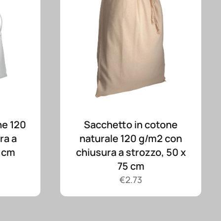
ne 120
Sacchetto in cotone
ra a
naturale 120 g/m2 con
0 cm
chiusura a strozzo, 50 x
75 cm
€
2.73