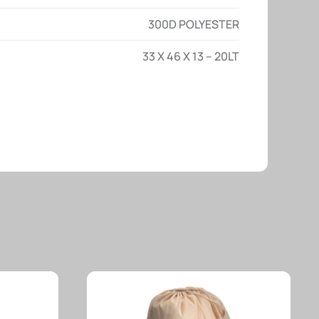
300D POLYESTER
33 X 46 X 13 – 20LT