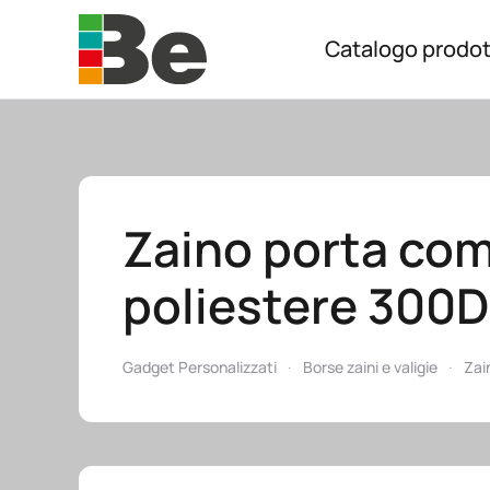
Catalogo prodot
Skip to main content
Zaino porta comp
poliestere 300D
Gadget Personalizzati
Borse zaini e valigie
Zai