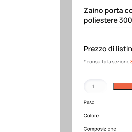
Zaino porta co
poliestere 30
Prezzo di listi
* consulta la sezione
Zaino
porta
computer
Peso
da
17
Colore
pollici
poliestere
Composizione
300D