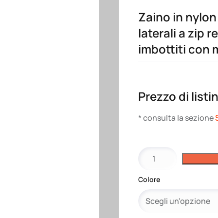
Zaino in nylon
laterali a zip 
imbottiti con 
Prezzo di listi
* consulta la sezione
Zaino
in
nylon
Colore
420D
con
4