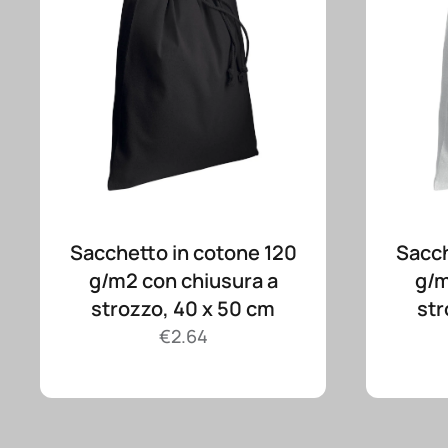
Sacchetto in cotone 120
Sacch
g/m2 con chiusura a
g/m
strozzo, 40 x 50 cm
str
€
2.64