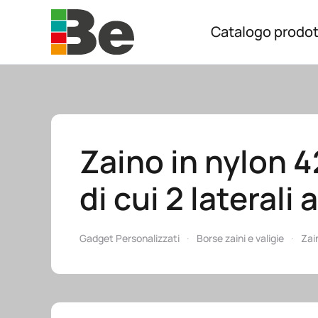
Catalogo prodot
Skip to main content
Zaino in nylon 
di cui 2 laterali 
Gadget Personalizzati
Borse zaini e valigie
Zai