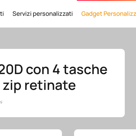
ti
Servizi personalizzati
Gadget Personalizz
420D con 4 tasche
a zip retinate
ni