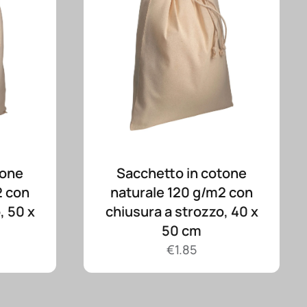
tone
Sacchetto in cotone
2 con
naturale 120 g/m2 con
, 50 x
chiusura a strozzo, 40 x
50 cm
€
1.85