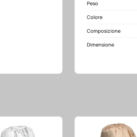
tasche
Peso
di
Colore
cui
2
Composizione
laterali
a
Dimensione
zip
retinate
quantità