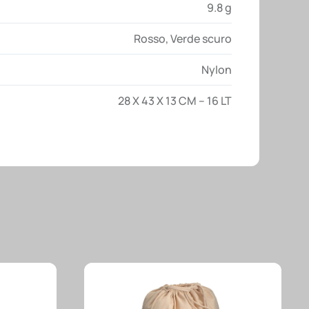
9.8 g
Rosso
,
Verde scuro
Nylon
28 X 43 X 13 CM – 16 LT