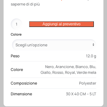
saperne di di più
Zainetto
Aggiungi al preventivo
termico
in
Colore
poliestere
210
T
con
Peso
12.0 g
chiusura
Nero
,
Arancione
,
Bianco
,
Blu
,
a
Colore
Giallo
,
Rosso
,
Royal
,
Verde mela
strozzo
quantità
Composizione
Polyester
Dimensione
30 X 40 CM – 5 LT