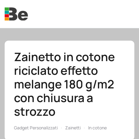
Skip to main content
Zainetto in cotone
riciclato effetto
e.promo
melange 180 g/m2
con chiusura a
strozzo
e.professional
Gadget Personalizzati
Zainetti
In cotone