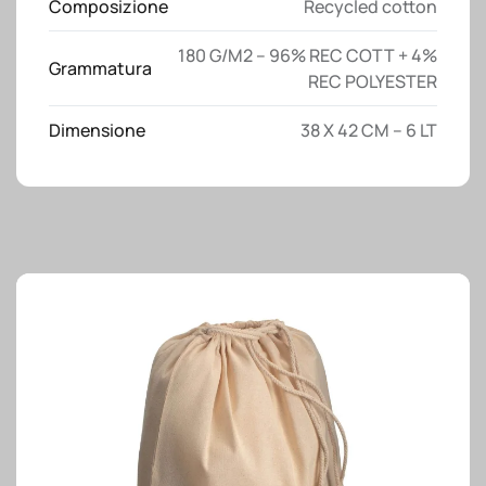
Composizione
Recycled cotton
a
strozzo
180 G/M2 – 96% REC COTT + 4%
quantità
Grammatura
REC POLYESTER
Dimensione
38 X 42 CM – 6 LT