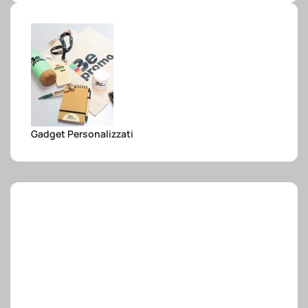
e.safe
e.sport
Gadget Personalizzati