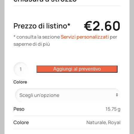
€
2.60
Prezzo di listino*
* consulta la sezione
Servizi personalizzati
per
saperne di di più
Zainetto
Aggiungi al preventivo
in
cotone
Colore
riciclato
effetto
melange
180
Peso
15.75 g
g/m2
Colore
Naturale
,
Royal
con
chiusura