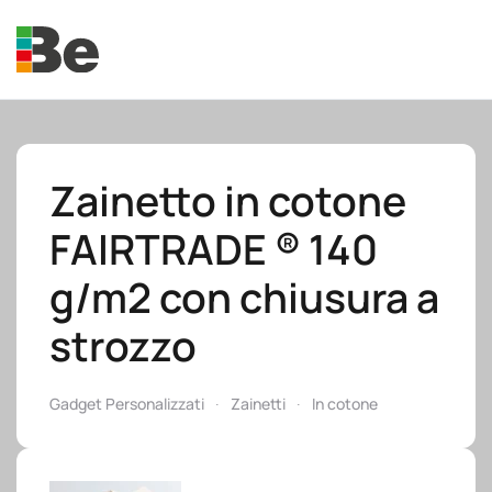
Skip to main content
Zainetto in cotone
FAIRTRADE ® 140
e.promo
g/m2 con chiusura a
strozzo
e.professional
Gadget Personalizzati
Zainetti
In cotone