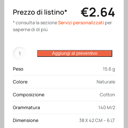
€
2.64
Prezzo di listino*
* consulta la sezione
Servizi personalizzati
per
saperne di di più
Zainetto
Aggiungi al preventivo
in
cotone
Peso
15.6 g
FAIRTRADE
®
Colore
Naturale
140
g/m2
Composizione
Cotton
con
chiusura
Grammatura
140 M/2
a
strozzo
Dimensione
38 X 42 CM – 6 LT
quantità