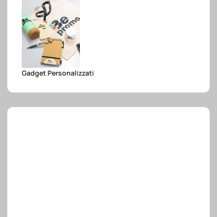
e.safe
e.sport
Gadget Personalizzati