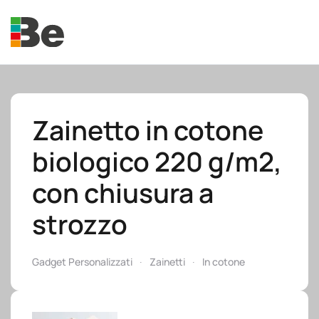
Skip to main content
Zainetto in cotone
biologico 220 g/m2,
e.promo
con chiusura a
strozzo
e.professional
Gadget Personalizzati
Zainetti
In cotone