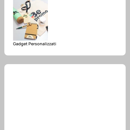
e.safe
e.sport
Gadget Personalizzati