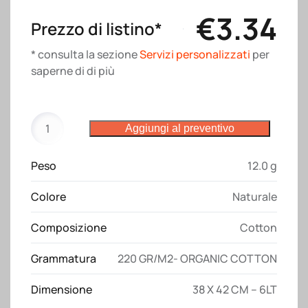
€
3.34
Prezzo di listino*
* consulta la sezione
Servizi personalizzati
per
saperne di di più
Zainetto
Aggiungi al preventivo
in
cotone
Peso
12.0 g
biologico
220
Colore
Naturale
g/m2,
con
Composizione
Cotton
chiusura
a
Grammatura
220 GR/M2- ORGANIC COTTON
strozzo
quantità
Dimensione
38 X 42 CM – 6LT