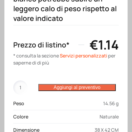
leggero calo di peso rispetto al
valore indicato
€
1.14
Prezzo di listino*
* consulta la sezione
Servizi personalizzati
per
saperne di di più
Zainetto
Aggiungi al preventivo
in
cotone
Peso
14.56 g
95gm2
con
Colore
Naturale
chiusura
a
Dimensione
38 X 42 CM