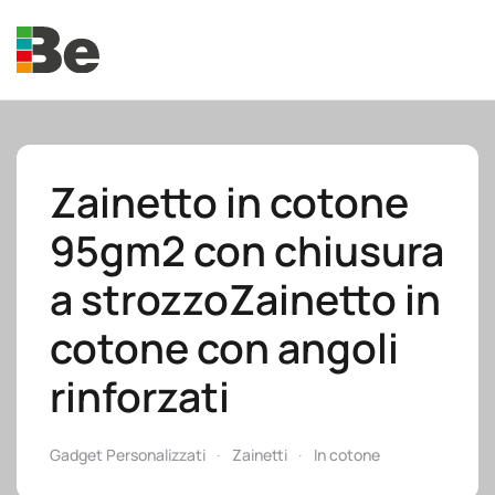
Skip to main content
Zainetto in cotone
95gm2 con chiusura
e.promo
a strozzoZainetto in
cotone con angoli
rinforzati
e.professional
Gadget Personalizzati
Zainetti
In cotone