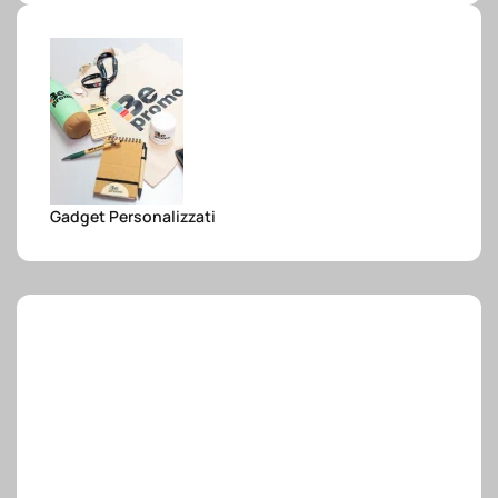
e.safe
e.sport
Gadget Personalizzati