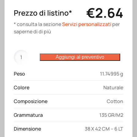
€
2.64
Prezzo di listino*
* consulta la sezione
Servizi personalizzati
per
saperne di di più
Zainetto
Aggiungi al preventivo
in
cotone
Peso
11.74995 g
135
g/m2,
Colore
Naturale
con
chiusura
Composizione
Cotton
a
strozzo
Grammatura
135 GR/M2
e
manici
Dimensione
38 X 42 CM – 6 LT
quantità