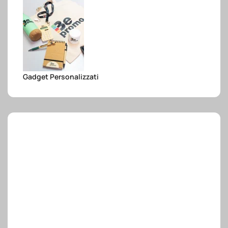
e.safe
e.sport
Gadget Personalizzati