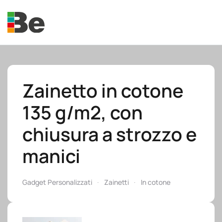
Skip to main content
Zainetto in cotone
135 g/m2, con
e.promo
chiusura a strozzo e
manici
e.professional
Gadget Personalizzati
Zainetti
In cotone