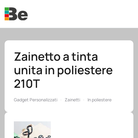
Skip to main content
Zainetto a tinta
unita in poliestere
e.promo
210T
Gadget Personalizzati
Zainetti
In poliestere
e.professional