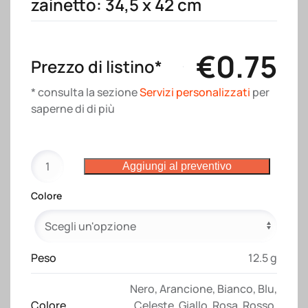
zainetto: 34,5 x 42 cm
€
0.75
Prezzo di listino*
* consulta la sezione
Servizi personalizzati
per
saperne di di più
Zainetto
Aggiungi al preventivo
a
tinta
Colore
unita
in
poliestere
210T
Peso
12.5 g
quantità
Nero
,
Arancione
,
Bianco
,
Blu
,
Colore
Celeste
,
Giallo
,
Rosa
,
Rosso
,