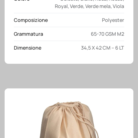
Royal
,
Verde
,
Verde mela
,
Viola
Composizione
Polyester
Grammatura
65-70 GSM M2
Dimensione
34,5 X 42 CM – 6 LT