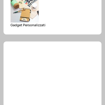
e.safe
Gadget Personalizzati
e.sport