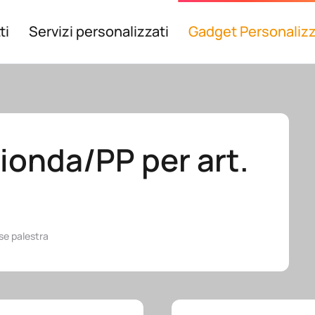
ti
Servizi personalizzati
Gadget Personalizz
ionda/PP per art.
se palestra