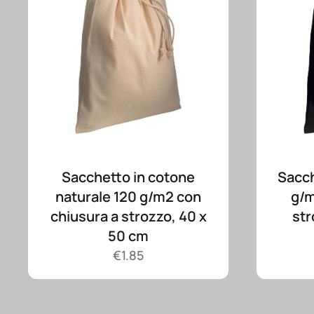
Sacchetto in cotone
Sacch
naturale 120 g/m2 con
g/m
chiusura a strozzo, 40 x
str
50 cm
€
1.85