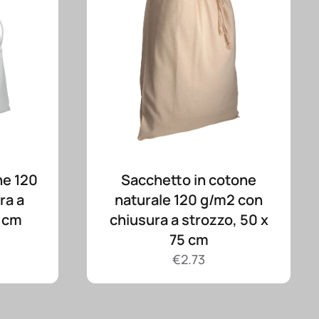
ne 120
Sacchetto in cotone
ra a
naturale 120 g/m2 con
0 cm
chiusura a strozzo, 50 x
75 cm
€
2.73