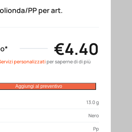
olionda/PP per art.
€
4.40
no*
Servizi personalizzati
per saperne di di più
Aggiungi al preventivo
13.0 g
Nero
Pp