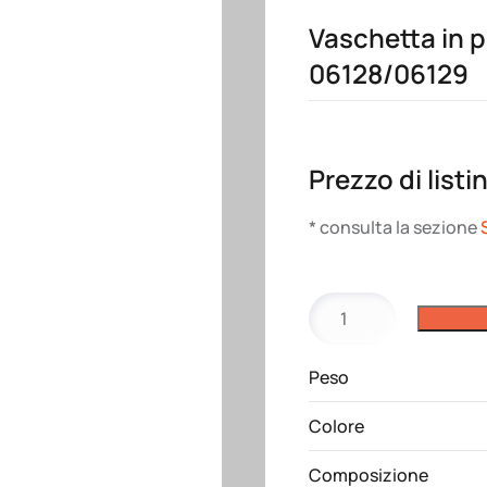
Vaschetta in p
06128/06129
Prezzo di listi
* consulta la sezione
Vaschetta
in
polionda/PP
Peso
per
art.
Colore
06128/06129
quantità
Composizione