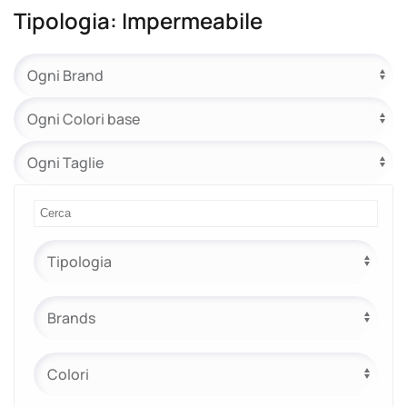
Tipologia: Impermeabile
e.safe
e.sport