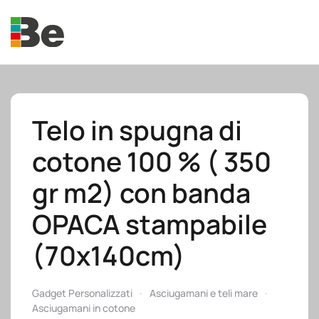
Skip to main content
Telo in spugna di
cotone 100 % ( 350
e.promo
gr m2) con banda
OPACA stampabile
(70x140cm)
e.professional
Gadget Personalizzati
Asciugamani e teli mare
Asciugamani in cotone