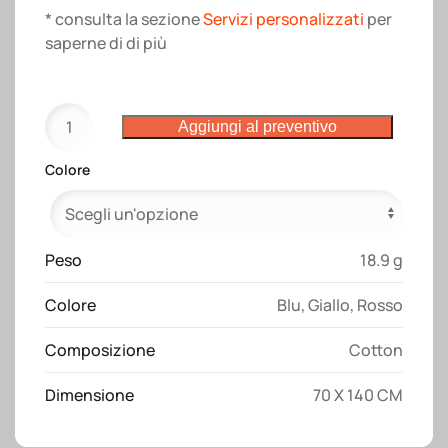
* consulta la sezione
Servizi personalizzati
per
saperne di di più
Telo
Aggiungi al preventivo
in
spugna
Colore
di
cotone
100
%
Peso
18.9 g
(
Colore
Blu
,
Giallo
,
Rosso
350
gr
Composizione
Cotton
m2)
con
Dimensione
70 X 140 CM
banda
OPACA