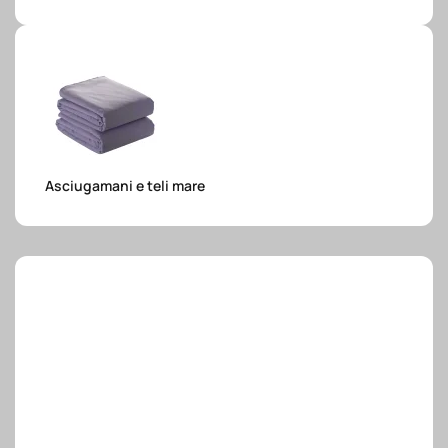
e.safe
e.sport
Asciugamani e teli mare