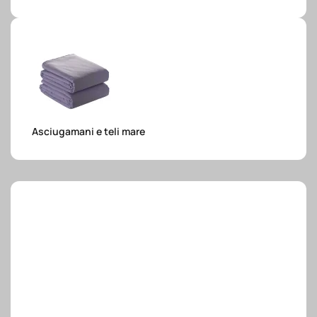
e.safe
e.sport
Asciugamani e teli mare