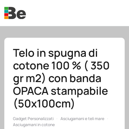
Skip to main content
Telo in spugna di
cotone 100 % ( 350
e.promo
gr m2) con banda
OPACA stampabile
(50x100cm)
e.professional
Gadget Personalizzati
Asciugamani e teli mare
Asciugamani in cotone