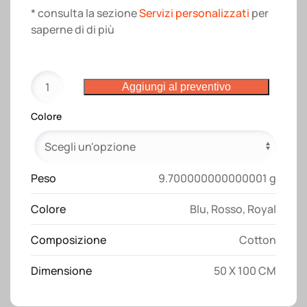
* consulta la sezione
Servizi personalizzati
per
saperne di di più
Telo
Aggiungi al preventivo
in
spugna
Colore
di
cotone
100
%
Peso
9.700000000000001 g
(
Colore
Blu
,
Rosso
,
Royal
350
gr
Composizione
Cotton
m2)
con
Dimensione
50 X 100 CM
banda
OPACA