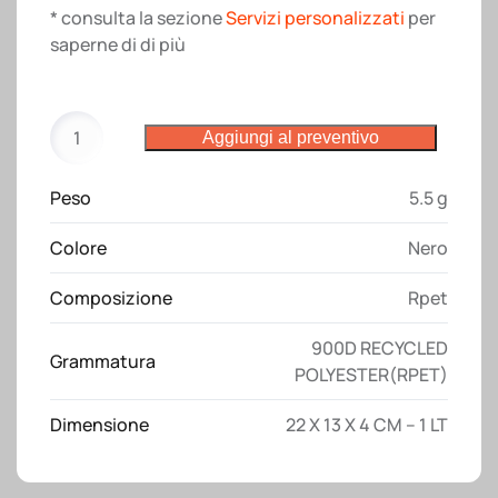
* consulta la sezione
Servizi personalizzati
per
saperne di di più
Tech
Aggiungi al preventivo
organizer
in
Peso
5.5 g
R-
PET
Colore
Nero
900D
con
Composizione
Rpet
tasche
interne
900D RECYCLED
Grammatura
e
POLYESTER(RPET)
chiusura
a
Dimensione
22 X 13 X 4 CM – 1 LT
zip
quantità