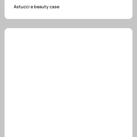
e.safe
Astucci e beauty case
e.sport