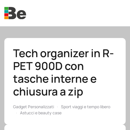
Skip to main content
Tech organizer in R-
PET 900D con
e.promo
tasche interne e
chiusura a zip
e.professional
Gadget Personalizzati
Sport viaggi e tempo libero
Astucci e beauty case