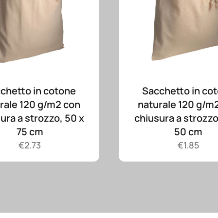
chetto in cotone
Sacchetto in co
rale 120 g/m2 con
naturale 120 g/m
ura a strozzo, 50 x
chiusura a strozzo
75 cm
50 cm
€
2.73
€
1.85