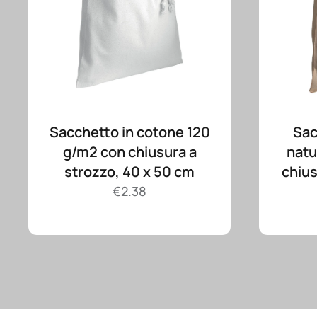
Sacchetto in cotone 120
Sac
g/m2 con chiusura a
natu
strozzo, 40 x 50 cm
chius
€
2.38