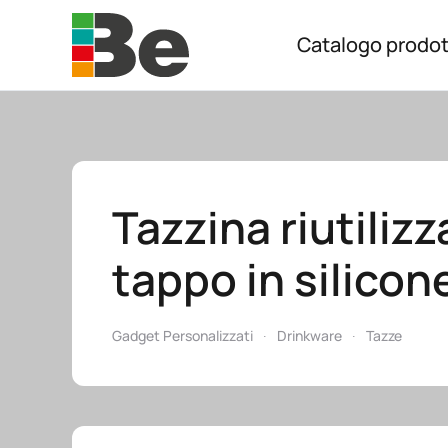
Catalogo prodot
Skip to main content
Tazzina riutilizz
tappo in silicon
Gadget Personalizzati
Drinkware
Tazze