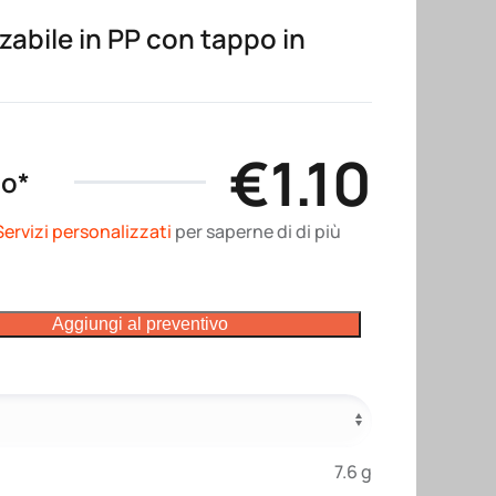
zzabile in PP con tappo in
€
1.10
no*
Servizi personalizzati
per saperne di di più
Aggiungi al preventivo
7.6 g