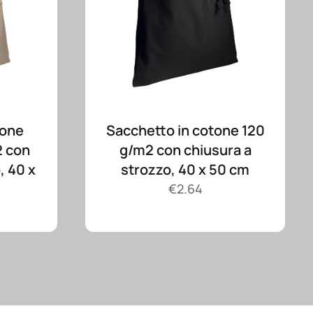
tone
Sacchetto in cotone 120
2 con
g/m2 con chiusura a
, 40 x
strozzo, 40 x 50 cm
€
2.64