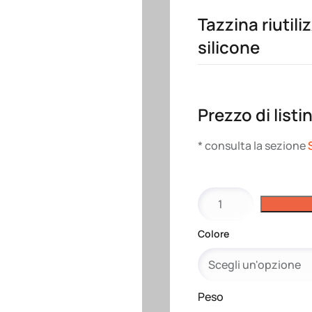
Tazzina riutili
silicone
Prezzo di listi
* consulta la sezione
Tazzina
riutilizzabile
in
Colore
PP
con
tappo
in
Peso
silicone