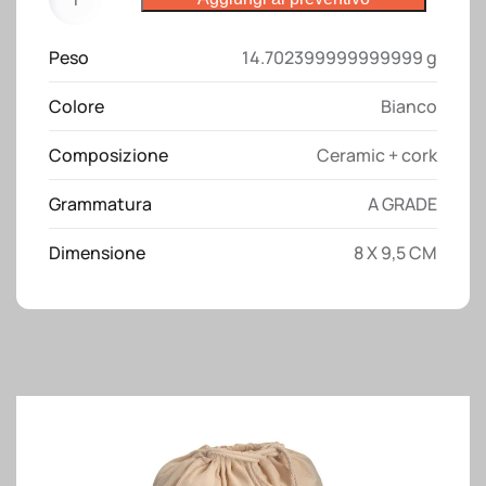
in
ceramica
Peso
14.702399999999999 g
da
410
Colore
Bianco
ml
con
Composizione
Ceramic + cork
base
separabile
Grammatura
A GRADE
in
sughero
Dimensione
8 X 9,5 CM
quantità