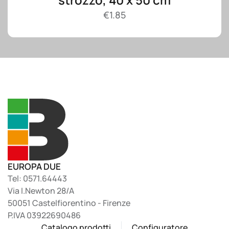
€
1.85
EUROPA DUE
Tel: 0571.64443
Via I.Newton 28/A
50051 Castelfiorentino - Firenze
P.IVA 03922690486
Catalogo prodotti
Configuratore