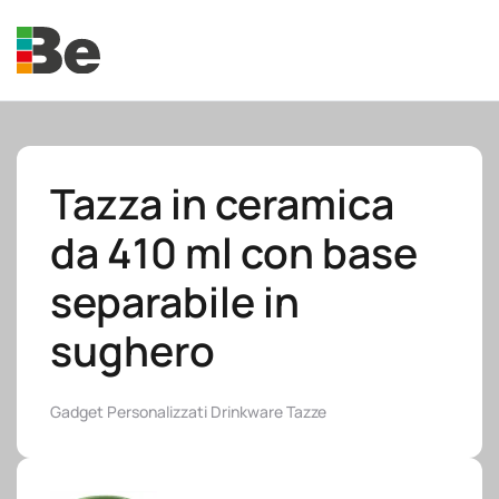
Skip to main content
Tazza in ceramica
da 410 ml con base
e.promo
separabile in
sughero
e.professional
Gadget Personalizzati
Drinkware
Tazze