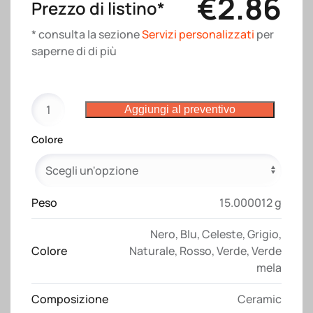
€
2.86
Prezzo di listino*
* consulta la sezione
Servizi personalizzati
per
saperne di di più
Tazza
Aggiungi al preventivo
in
ceramica
Colore
da
320
ml.
Con
Peso
15.000012 g
esterno
Nero
,
Blu
,
Celeste
,
Grigio
,
opaco
Colore
Naturale
,
Rosso
,
Verde
,
Verde
e
mela
interno
lucido
Composizione
Ceramic
quantità