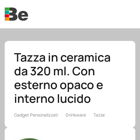
Skip to main content
Tazza in ceramica
da 320 ml. Con
e.promo
esterno opaco e
interno lucido
e.professional
Gadget Personalizzati
Drinkware
Tazze