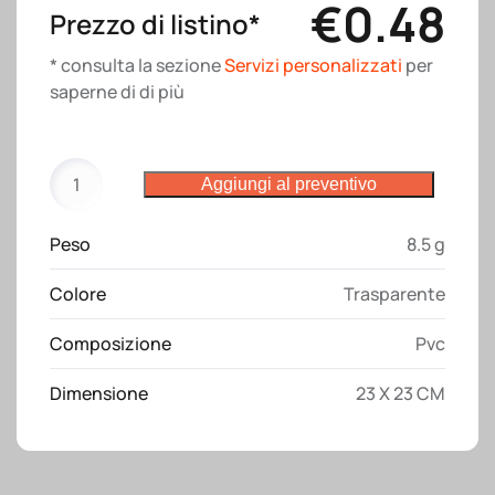
€
0.48
Prezzo di listino*
* consulta la sezione
Servizi personalizzati
per
saperne di di più
Svuota-
Aggiungi al preventivo
tasche
Portaoggetti
Peso
8.5 g
in
PVC
Colore
Trasparente
trasparente
quantità
Composizione
Pvc
Dimensione
23 X 23 CM