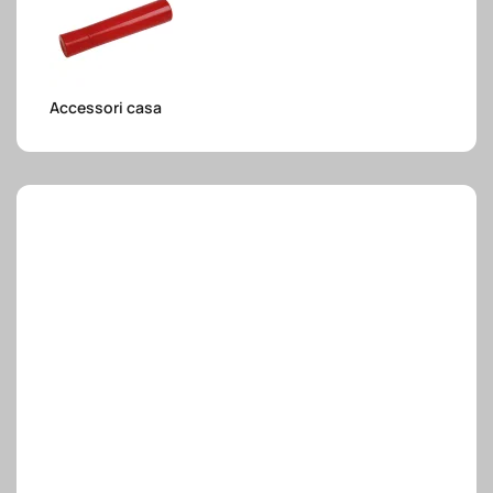
e.safe
Accessori casa
e.sport