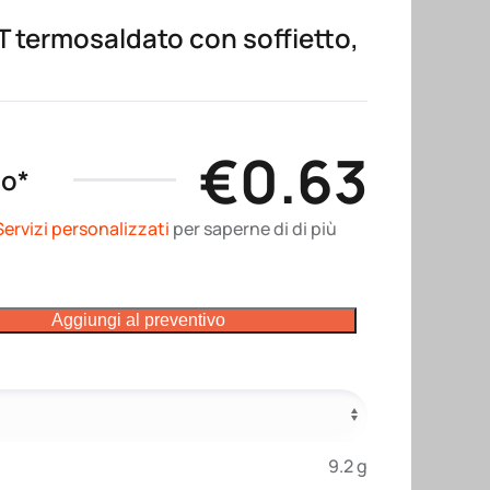
 termosaldato con soffietto,
€
0.63
no*
Servizi personalizzati
per saperne di di più
Aggiungi al preventivo
9.2 g