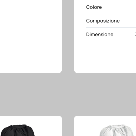
Colore
cm
quantità
Composizione
Dimensione