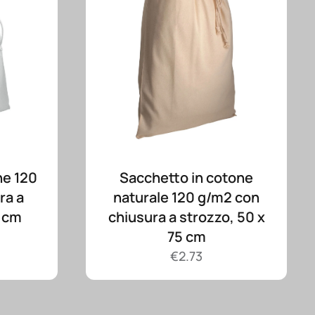
ne 120
Sacchetto in cotone
ra a
naturale 120 g/m2 con
0 cm
chiusura a strozzo, 50 x
75 cm
€
2.73