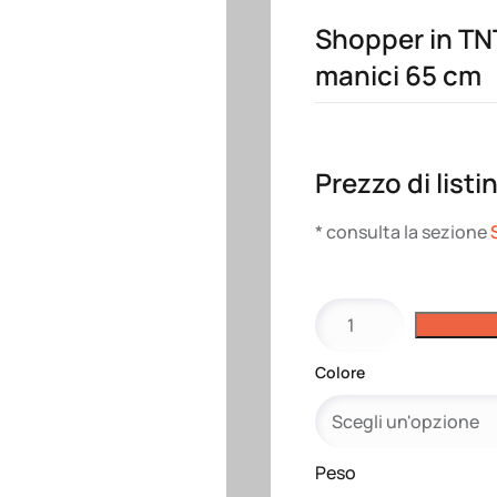
Shopper in TNT
manici 65 cm
Prezzo di listi
* consulta la sezione
Shopper
in
TNT
Colore
termosaldato
con
soffietto,
manici
Peso
65