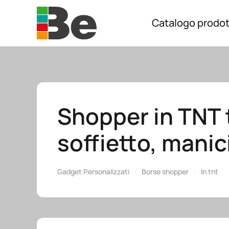
Catalogo prodot
Skip to main content
Shopper in TNT
soffietto, manic
Gadget Personalizzati
Borse shopper
In tnt