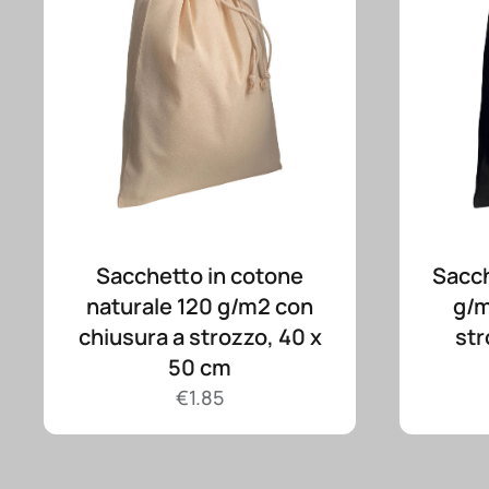
Sacchetto in cotone
Sacch
naturale 120 g/m2 con
g/m
chiusura a strozzo, 40 x
str
50 cm
€
1.85