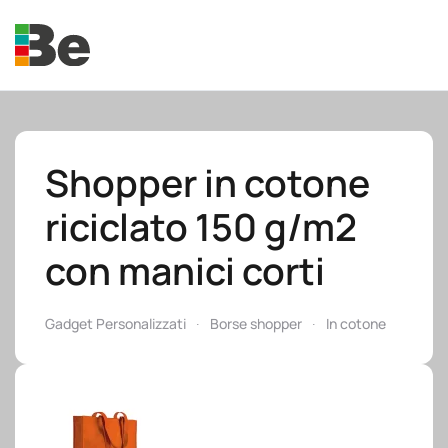
Skip to main content
Shopper in cotone
riciclato 150 g/m2
e.promo
con manici corti
Gadget Personalizzati
Borse shopper
In cotone
e.professional