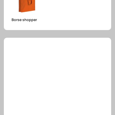
e.safe
Borse shopper
e.sport