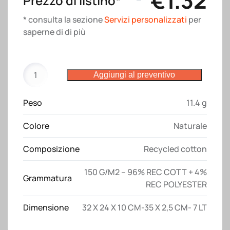
€
1.32
Prezzo di listino*
* consulta la sezione
Servizi personalizzati
per
saperne di di più
Shopper
Aggiungi al preventivo
in
cotone
Peso
11.4 g
riciclato
150
Colore
Naturale
g/m2
con
Composizione
Recycled cotton
manici
corti
150 G/M2 – 96% REC COTT + 4%
Grammatura
quantità
REC POLYESTER
Dimensione
32 X 24 X 10 CM-35 X 2,5 CM- 7 LT