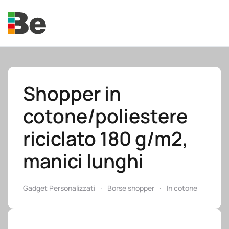
Skip to main content
Shopper in
cotone/poliestere
e.promo
riciclato 180 g/m2,
manici lunghi
e.professional
Gadget Personalizzati
Borse shopper
In cotone