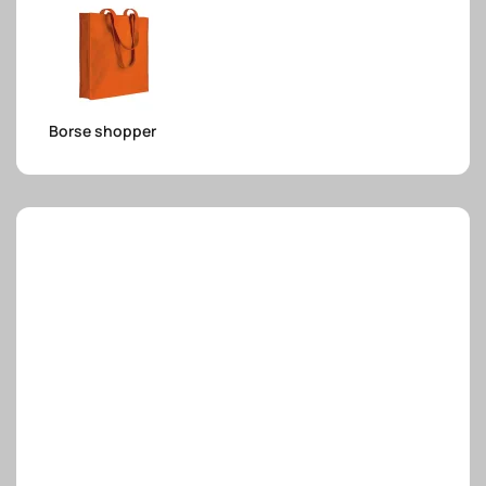
e.safe
Borse shopper
e.sport