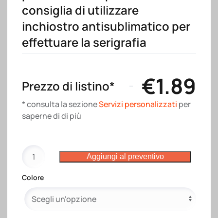
consiglia di utilizzare
inchiostro antisublimatico per
effettuare la serigrafia
€
1.89
Prezzo di listino*
* consulta la sezione
Servizi personalizzati
per
saperne di di più
Shopper
Aggiungi al preventivo
in
cotone/poliestere
Colore
riciclato
180
g/m2,