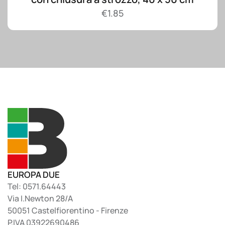
€
1.85
EUROPA DUE
Tel: 0571.64443
Via I.Newton 28/A
50051 Castelfiorentino - Firenze
P.IVA 03922690486