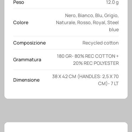
manici
Peso
12.0 g
lunghi
Nero
,
Bianco
,
Blu
,
Grigio
,
quantità
Colore
Naturale
,
Rosso
,
Royal
,
Steel
blue
Composizione
Recycled cotton
180 GR- 80% REC COTTON +
Grammatura
20% REC POLYESTER
38 X 42 CM (HANDLES: 2,5 X 70
Dimensione
CM)- 7 LT