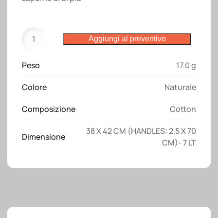
Shopper
Aggiungi al preventivo
in
cotone
Peso
17.0 g
naturale,
manici
Colore
Naturale
lunghi
quantità
Composizione
Cotton
38 X 42 CM (HANDLES: 2,5 X 70
Dimensione
CM)- 7 LT