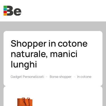
Skip to main content
Shopper in cotone
naturale, manici
e.promo
lunghi
Gadget Personalizzati
Borse shopper
In cotone
e.professional