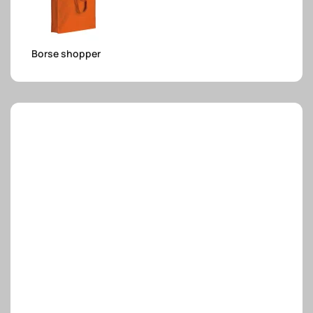
e.safe
Borse shopper
e.sport