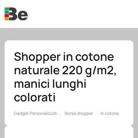
Skip to main content
Shopper in cotone
naturale 220 g/m2,
e.promo
manici lunghi
colorati
e.professional
Gadget Personalizzati
Borse shopper
In cotone