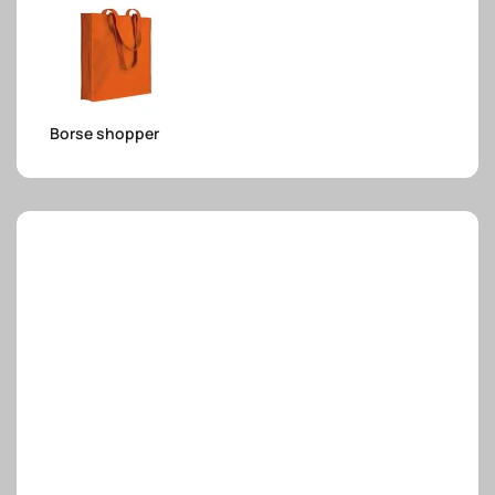
e.safe
Borse shopper
e.sport