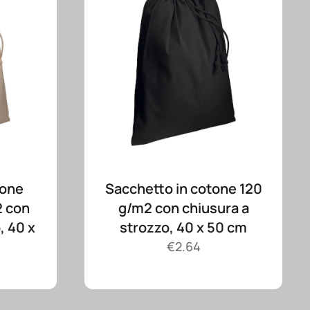
tone
Sacchetto in cotone 120
2 con
g/m2 con chiusura a
, 40 x
strozzo, 40 x 50 cm
€
2.64