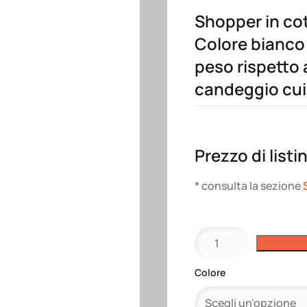
Shopper in cot
Colore bianco
peso rispetto 
candeggio cui
Prezzo di listi
* consulta la sezione
Shopper
in
cotone,
Colore
manici
lunghi