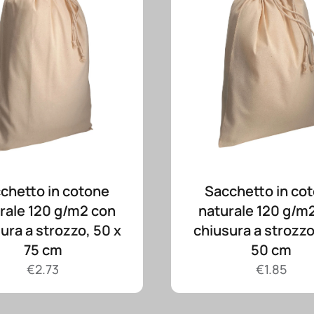
chetto in cotone
Sacchetto in co
rale 120 g/m2 con
naturale 120 g/m
ura a strozzo, 50 x
chiusura a strozzo
75 cm
50 cm
€
2.73
€
1.85