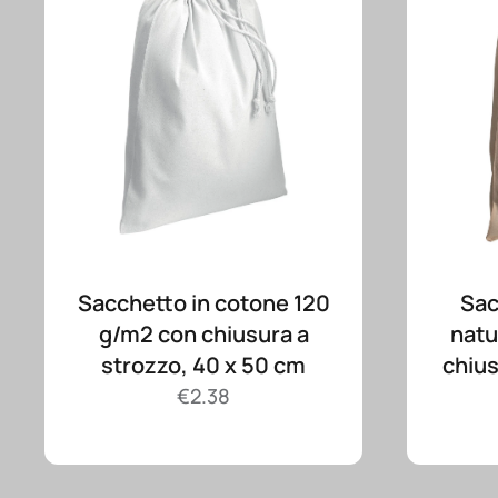
Sacchetto in cotone 120
Sac
g/m2 con chiusura a
natu
strozzo, 40 x 50 cm
chius
€
2.38