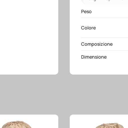
quantità
Peso
Colore
Composizione
Dimensione