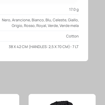
17.0 g
Nero
,
Arancione
,
Bianco
,
Blu
,
Celeste
,
Giallo
,
Grigio
,
Rosso
,
Royal
,
Verde
,
Verde mela
Cotton
38 X 42 CM (HANDLES: 2,5 X 70 CM)- 7 LT