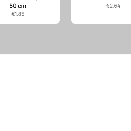
50 cm
€
2.64
€
1.85