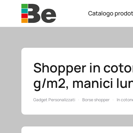
Catalogo prodot
Skip to main content
Shopper in coto
g/m2, manici lun
Gadget Personalizzati
Borse shopper
In coton