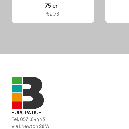
75 cm
€
2.73
EUROPA DUE
Tel: 0571.64443
Via I.Newton 28/A