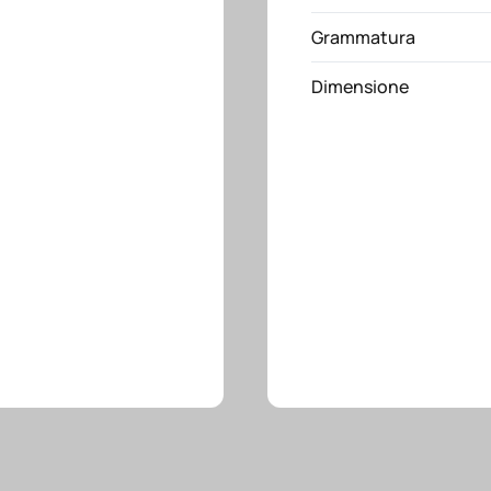
e
Grammatura
soffietto
quantità
Dimensione