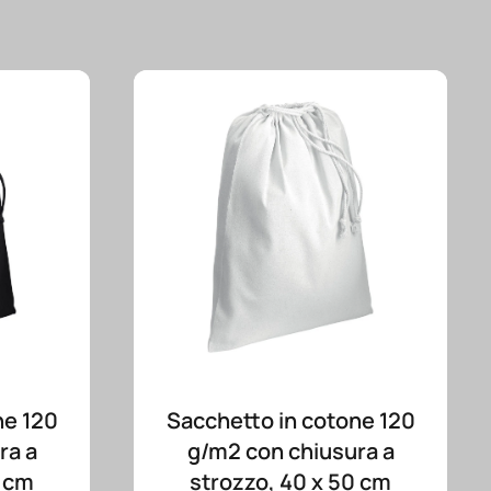
ne 120
Sacchetto in cotone 120
ra a
g/m2 con chiusura a
0 cm
strozzo, 40 x 50 cm