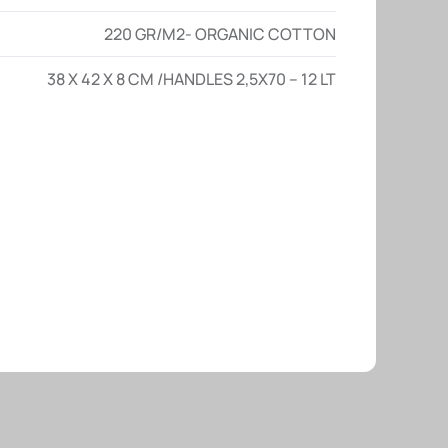
220 GR/M2- ORGANIC COTTON
38 X 42 X 8 CM /HANDLES 2,5X70 – 12 LT