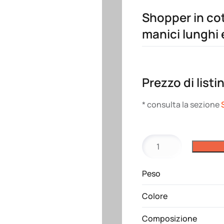
Shopper in co
manici lunghi 
Prezzo di listi
* consulta la sezione
Shopper
in
cotone
Peso
biologico
220
Colore
g/m2,
manici
Composizione
lunghi