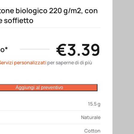
tone biologico 220 g/m2, con
e soffietto
€
3.39
no*
Servizi personalizzati
per saperne di di più
Aggiungi al preventivo
15.5 g
Naturale
Cotton