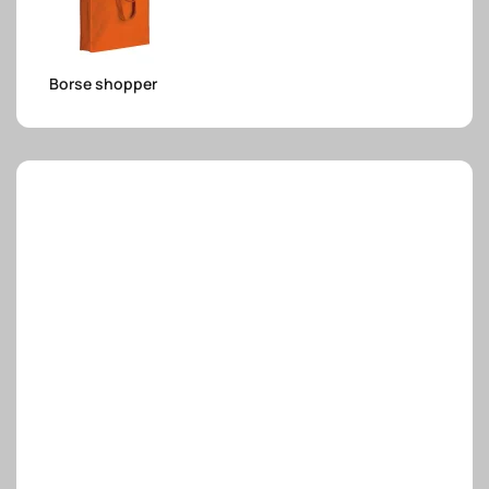
e.safe
Borse shopper
e.sport