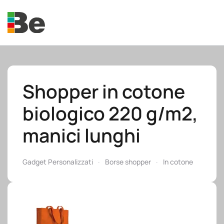
Skip to main content
Shopper in cotone
biologico 220 g/m2,
e.promo
manici lunghi
Gadget Personalizzati
Borse shopper
In cotone
e.professional