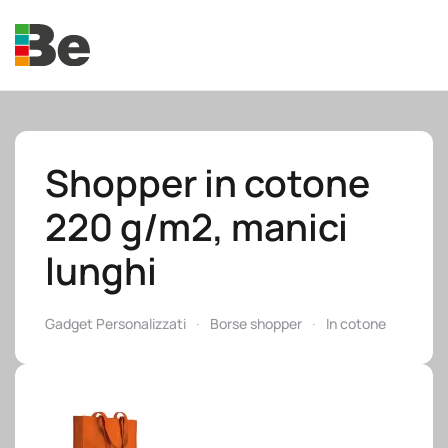
Skip to main content
Shopper in cotone
220 g/m2, manici
e.promo
lunghi
Gadget Personalizzati
Borse shopper
In cotone
e.professional