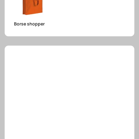
e.safe
Borse shopper
e.sport