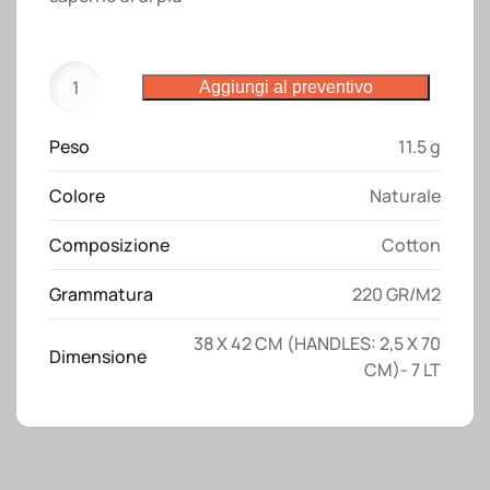
Shopper
Aggiungi al preventivo
in
cotone
Peso
11.5 g
220
g/m2,
Colore
Naturale
manici
lunghi
Composizione
Cotton
quantità
Grammatura
220 GR/M2
38 X 42 CM (HANDLES: 2,5 X 70
Dimensione
CM)- 7 LT