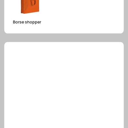
e.safe
Borse shopper
e.sport