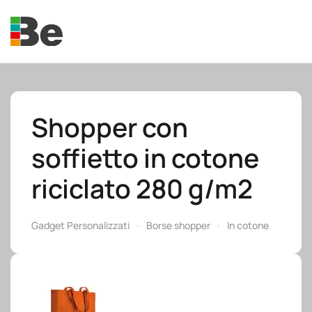
Skip to main content
Shopper con
soffietto in cotone
e.promo
riciclato 280 g/m2
Gadget Personalizzati
Borse shopper
In cotone
e.professional