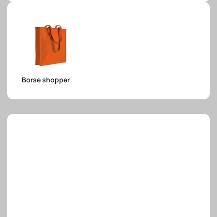
e.safe
e.sport
Borse shopper