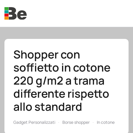
Skip to main content
Shopper con
soffietto in cotone
e.promo
220 g/m2 a trama
differente rispetto
allo standard
e.professional
Gadget Personalizzati
Borse shopper
In cotone