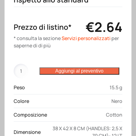
€
2.64
Prezzo di listino*
* consulta la sezione
Servizi personalizzati
per
saperne di di più
Shopper
Aggiungi al preventivo
con
soffietto
Peso
15.5 g
in
cotone
Colore
Nero
220
g/m2
Composizione
Cotton
a
trama
38 X 42 X 8 CM (HANDLES: 2,5 X
Dimensione
differente
70 CM)- 12 LT