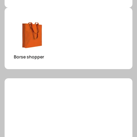
e.safe
e.sport
Borse shopper