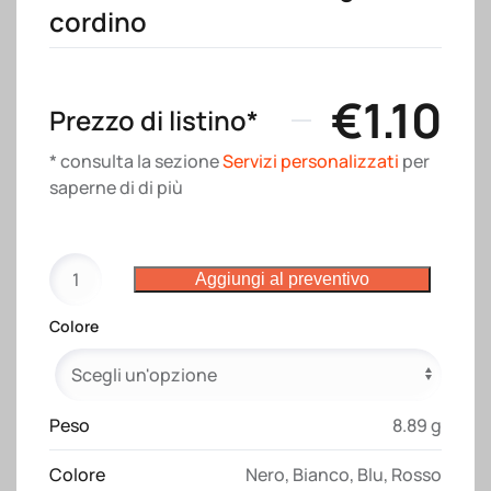
cordino
€
1.10
Prezzo di listino*
* consulta la sezione
Servizi personalizzati
per
saperne di di più
Shopper
Aggiungi al preventivo
con
soffietto
Colore
in
carta
laminata
opaca
Peso
8.89 g
157
Colore
Nero
,
Bianco
,
Blu
,
Rosso
g/m2