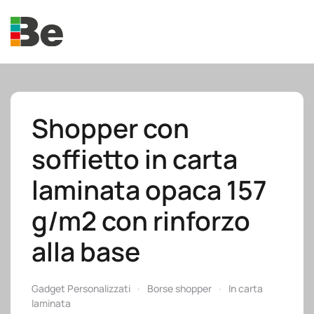
Skip to main content
Shopper con
soffietto in carta
e.promo
laminata opaca 157
g/m2 con rinforzo
alla base
e.professional
Gadget Personalizzati
Borse shopper
In carta
laminata