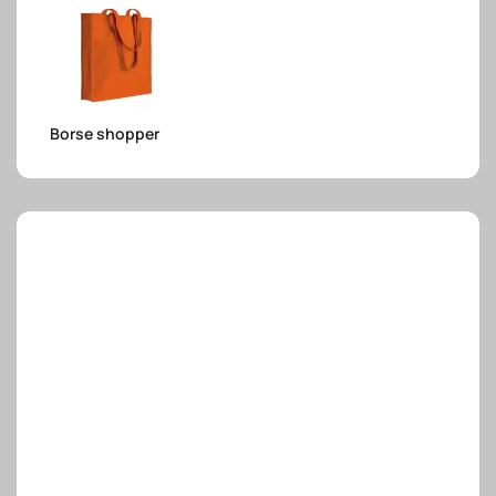
e.safe
Borse shopper
e.sport