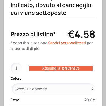
indicato, dovuto al candeggio
cui viene sottoposto
€
4.58
Prezzo di listino*
* consulta la sezione
Servizi personalizzati
per
saperne di di più
Shopper
Aggiungi al preventivo
con
soffietto
Colore
in
canvas
280
g/m2,
Peso
20.0 g
manici