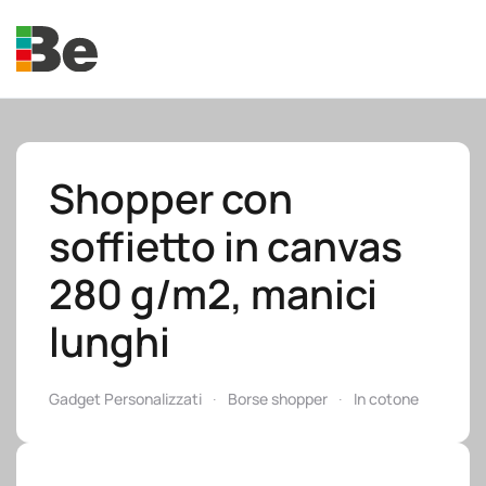
Skip to main content
Shopper con
soffietto in canvas
e.promo
280 g/m2, manici
lunghi
e.professional
Gadget Personalizzati
Borse shopper
In cotone