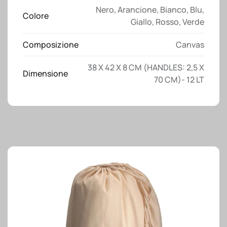
Nero
,
Arancione
,
Bianco
,
Blu
,
lunghi
Colore
Giallo
,
Rosso
,
Verde
quantità
Composizione
Canvas
38 X 42 X 8 CM (HANDLES: 2,5 X
Dimensione
70 CM)- 12 LT