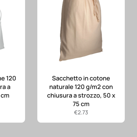
ne 120
Sacchetto in cotone
ra a
naturale 120 g/m2 con
0 cm
chiusura a strozzo, 50 x
75 cm
€
2.73