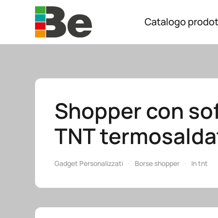
Catalogo prodot
Skip to main content
Shopper con soff
TNT termosaldat
Gadget Personalizzati
Borse shopper
In tnt