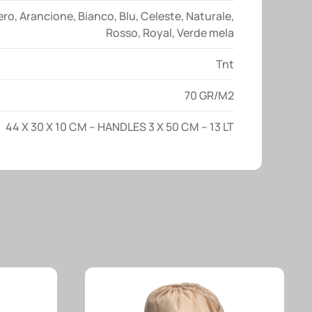
ero
,
Arancione
,
Bianco
,
Blu
,
Celeste
,
Naturale
,
Rosso
,
Royal
,
Verde mela
Tnt
70 GR/M2
44 X 30 X 10 CM – HANDLES 3 X 50 CM – 13 LT