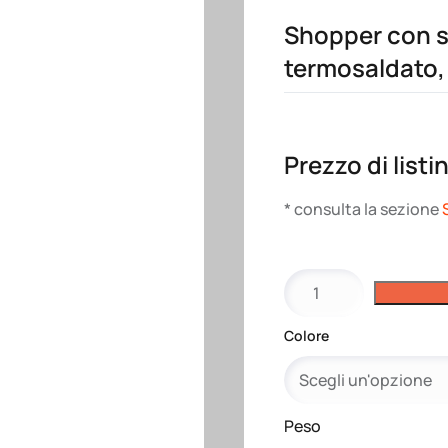
Shopper con so
termosaldato,
Prezzo di listi
* consulta la sezione
Shopper
con
soffietto
Colore
alla
base
in
TNT
Peso
termosaldato,