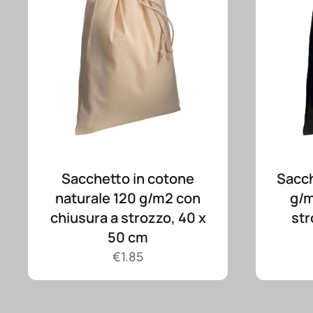
Sacchetto in cotone
Sacch
naturale 120 g/m2 con
g/m
chiusura a strozzo, 40 x
str
50 cm
€
1.85