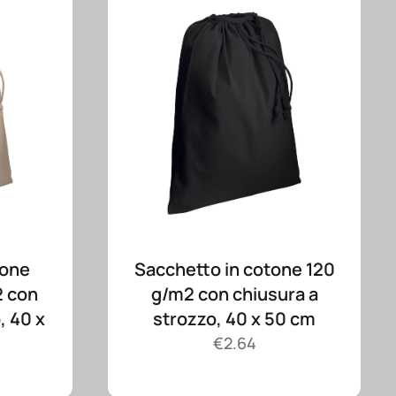
tone
Sacchetto in cotone 120
2 con
g/m2 con chiusura a
, 40 x
strozzo, 40 x 50 cm
€
2.64