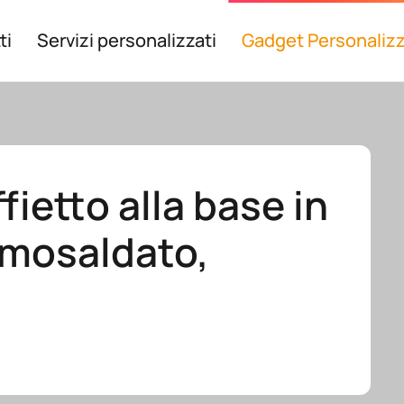
ti
Servizi personalizzati
Gadget Personalizz
ietto alla base in
rmosaldato,