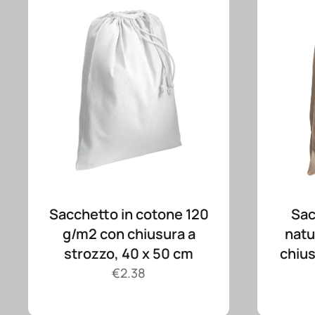
Sacchetto in cotone 120
Sac
g/m2 con chiusura a
natu
strozzo, 40 x 50 cm
chius
€
2.38