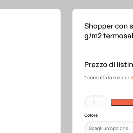
Shopper con so
g/m2 termosal
Prezzo di listi
* consulta la sezione
Shopper
con
soffietto
Colore
alla
base