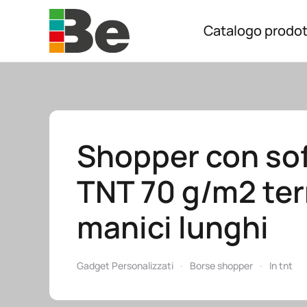
Catalogo prodot
Skip to main content
Shopper con soff
TNT 70 g/m2 te
manici lunghi
Gadget Personalizzati
Borse shopper
In tnt