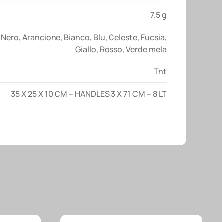
7.5 g
Nero
,
Arancione
,
Bianco
,
Blu
,
Celeste
,
Fucsia
,
Giallo
,
Rosso
,
Verde mela
Tnt
35 X 25 X 10 CM – HANDLES 3 X 71 CM – 8 LT