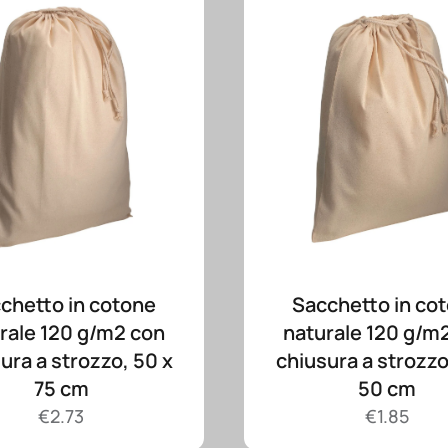
chetto in cotone
Sacchetto in co
rale 120 g/m2 con
naturale 120 g/m
ura a strozzo, 50 x
chiusura a strozzo
75 cm
50 cm
€
2.73
€
1.85