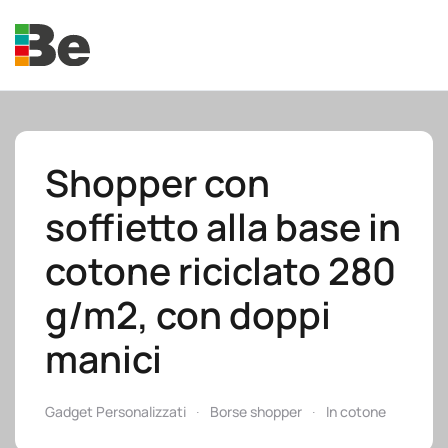
Skip to main content
Shopper con
soffietto alla base in
e.promo
cotone riciclato 280
g/m2, con doppi
manici
e.professional
Gadget Personalizzati
Borse shopper
In cotone