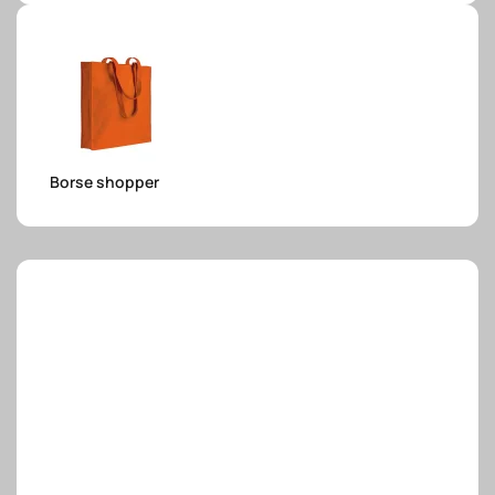
e.safe
e.sport
Borse shopper