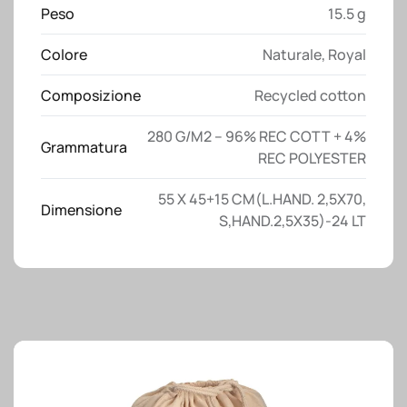
cotone
Peso
15.5 g
riciclato
Colore
Naturale
,
Royal
280
g/m2,
Composizione
Recycled cotton
con
doppi
280 G/M2 – 96% REC COTT + 4%
manici
Grammatura
REC POLYESTER
quantità
55 X 45+15 CM(L.HAND. 2,5X70,
Dimensione
S,HAND.2,5X35)-24 LT