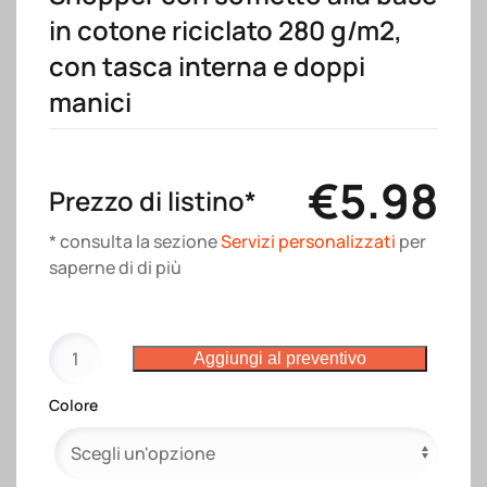
in cotone riciclato 280 g/m2,
con tasca interna e doppi
manici
€
5.98
Prezzo di listino*
* consulta la sezione
Servizi personalizzati
per
saperne di di più
Shopper
Aggiungi al preventivo
con
soffietto
Colore
alla
base
in