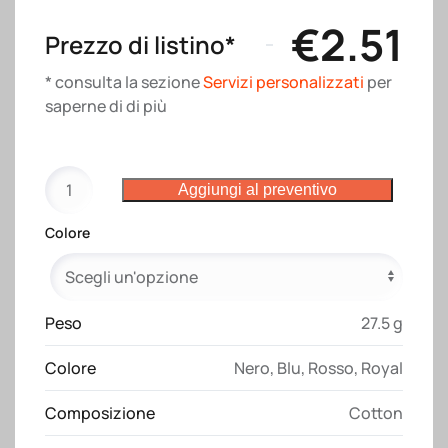
€
2.51
Prezzo di listino*
* consulta la sezione
Servizi personalizzati
per
saperne di di più
Shopper
Aggiungi al preventivo
con
soffietto
Colore
alla
base
in
cotone
Peso
27.5 g
135
Colore
Nero
,
Blu
,
Rosso
,
Royal
g/m2,
manici
Composizione
Cotton
lunghi
quantità