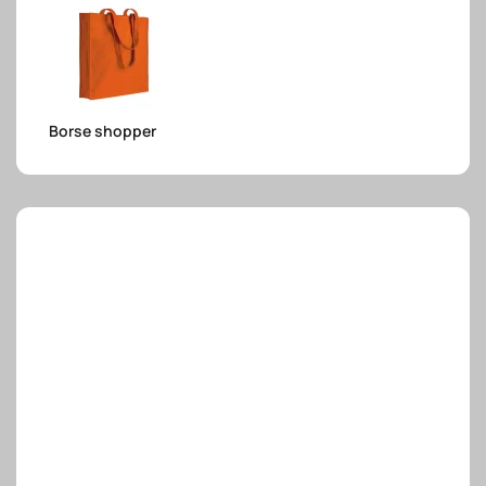
e.safe
Borse shopper
e.sport