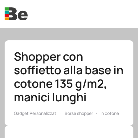
Skip to main content
Shopper con
soffietto alla base in
e.promo
cotone 135 g/m2,
manici lunghi
e.professional
Gadget Personalizzati
Borse shopper
In cotone