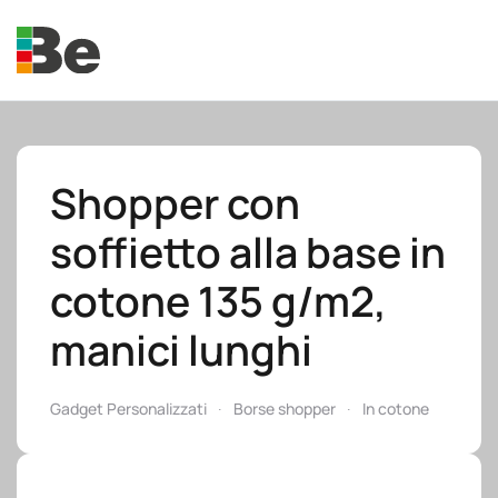
Skip to main content
Shopper con
soffietto alla base in
e.promo
cotone 135 g/m2,
manici lunghi
e.professional
Gadget Personalizzati
Borse shopper
In cotone