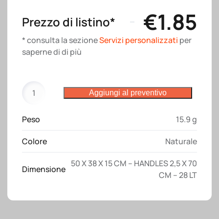
€
1.85
Prezzo di listino*
* consulta la sezione
Servizi personalizzati
per
saperne di di più
Shopper
Aggiungi al preventivo
con
soffietto
Peso
15.9 g
alla
base
Colore
Naturale
in
cotone
50 X 38 X 15 CM – HANDLES 2,5 X 70
135
Dimensione
CM – 28 LT
g/m2,
manici
lunghi
quantità