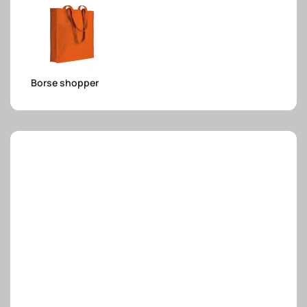
e.safe
Borse shopper
e.sport