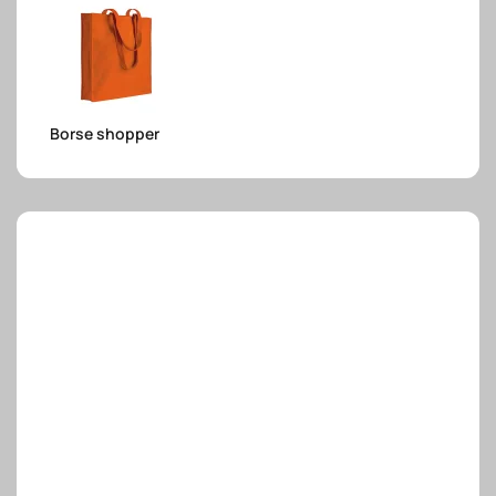
e.safe
Borse shopper
e.sport