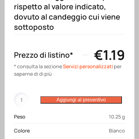
rispetto al valore indicato,
dovuto al candeggio cui viene
sottoposto
€
1.19
Prezzo di listino*
* consulta la sezione
Servizi personalizzati
per
saperne di di più
Shopper
Aggiungi al preventivo
con
soffietto
Peso
10.25 g
alla
base
Colore
Bianco
in