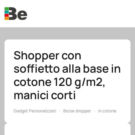
Skip to main content
Shopper con
soffietto alla base in
e.promo
cotone 120 g/m2,
manici corti
e.professional
Gadget Personalizzati
Borse shopper
In cotone