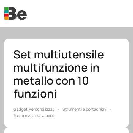
Skip to main content
Set multiutensile
multifunzione in
e.promo
metallo con 10
funzioni
e.professional
Gadget Personalizzati
Strumenti e portachiavi
Torce e altri strumenti