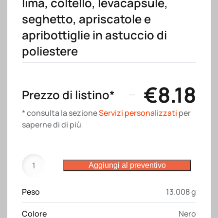
lima, coltello, levacapsule,
seghetto, apriscatole e
apribottiglie in astuccio di
poliestere
€
8.18
Prezzo di listino*
* consulta la sezione
Servizi personalizzati
per
saperne di di più
Set
Aggiungi al preventivo
multiutensile
multifunzione
Peso
13.008 g
in
metallo
Colore
Nero
con