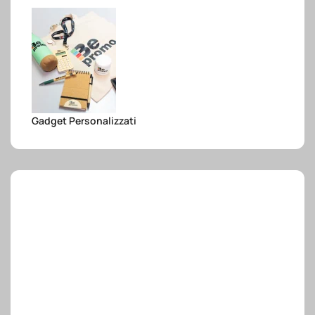
e.safe
e.sport
Gadget Personalizzati