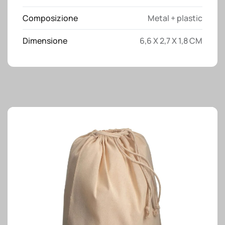
10
Composizione
Metal + plastic
funzioni
quantità
Dimensione
6,6 X 2,7 X 1,8 CM