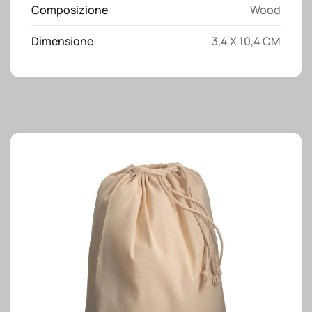
colorate
Composizione
Wood
a
sezione
Dimensione
3,4 X 10,4 CM
esagonale
in
confezione
cilindrica
di
cartone
quantità