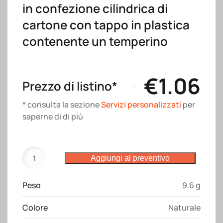
in confezione cilindrica di
cartone con tappo in plastica
contenente un temperino
€
1.06
Prezzo di listino*
* consulta la sezione
Servizi personalizzati
per
saperne di di più
Set
Aggiungi al preventivo
di
12
Peso
9.6 g
matite
in
Colore
Naturale
legno