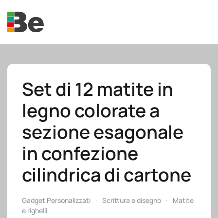
Skip to main content
Set di 12 matite in
legno colorate a
e.promo
sezione esagonale
in confezione
cilindrica di cartone
e.professional
Gadget Personalizzati
Scrittura e disegno
Matite
e righelli