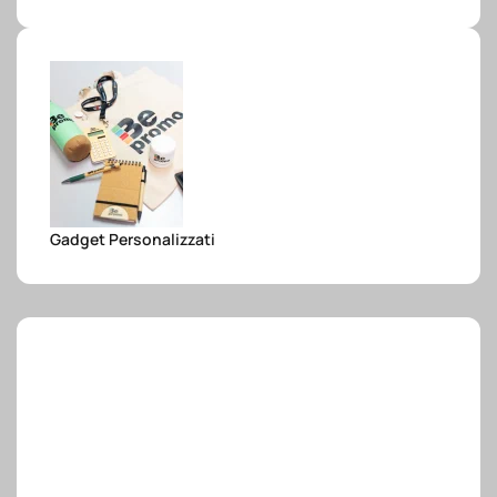
e.safe
e.sport
Gadget Personalizzati