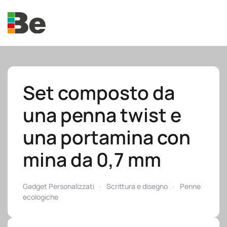
Skip to main content
Set composto da
una penna twist e
e.promo
una portamina con
mina da 0,7 mm
e.professional
Gadget Personalizzati
Scrittura e disegno
Penne
ecologiche