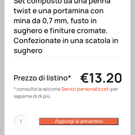
Set composto da una penna
twist e una portamina con
mina da 0,7 mm, fusto in
sughero e finiture cromate.
Confezionate in una scatola in
sughero
€
13.20
Prezzo di listino*
* consulta la sezione
Servizi personalizzati
per
saperne di di più
Set
Aggiungi al preventivo
composto
da