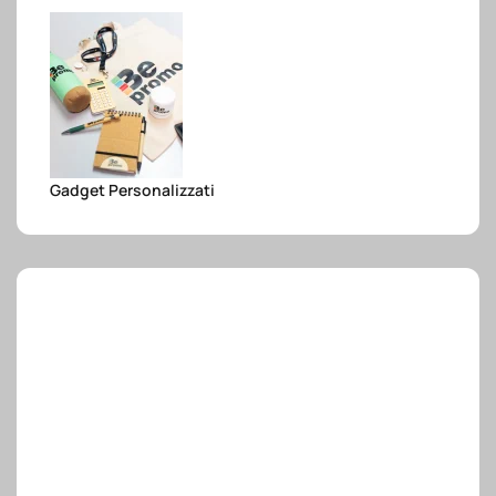
e.safe
e.sport
Gadget Personalizzati