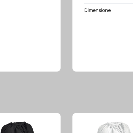
LED
Dimensione
quantità