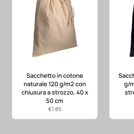
Sacchetto in cotone
Sacch
naturale 120 g/m2 con
g/m
chiusura a strozzo, 40 x
str
50 cm
€
1.85