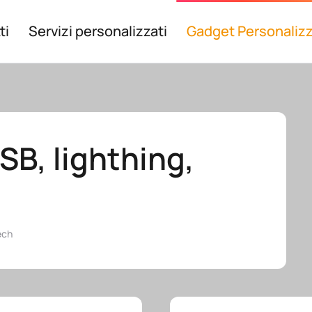
ti
Servizi personalizzati
Gadget Personalizz
SB, lighthing,
ech