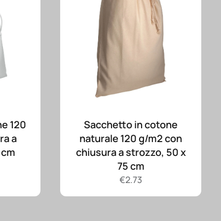
ne 120
Sacchetto in cotone
ra a
naturale 120 g/m2 con
0 cm
chiusura a strozzo, 50 x
75 cm
€
2.73