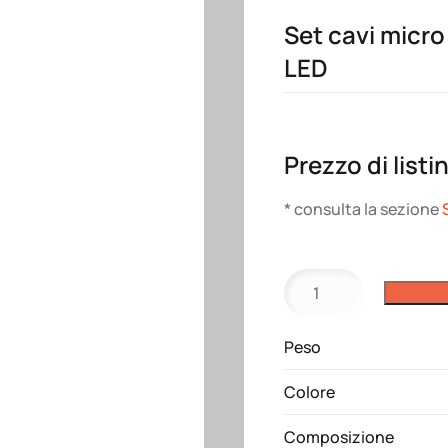
Set cavi micro
LED
Prezzo di listi
* consulta la sezione
Set
cavi
micro
Peso
USB,
lighthing,
Colore
type
C
Composizione
con