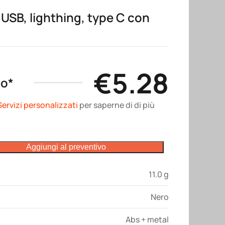
 USB, lighthing, type C con
€
5.28
no*
Servizi personalizzati
per saperne di di più
Aggiungi al preventivo
11.0 g
Nero
Abs + metal