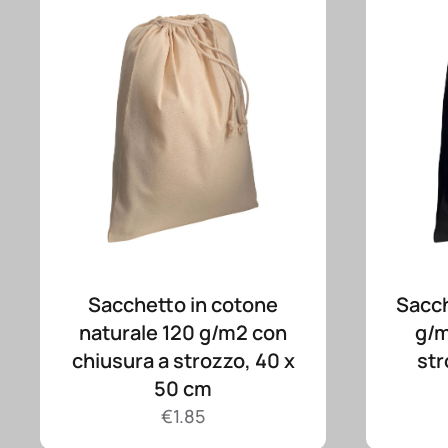
Sacchetto in cotone
Sacch
naturale 120 g/m2 con
g/m
chiusura a strozzo, 40 x
str
50 cm
€
1.85