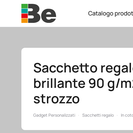
Catalogo prodot
Skip to main content
Sacchetto regal
brillante 90 g/m
strozzo
Gadget Personalizzati
Sacchetti regalo
In cot