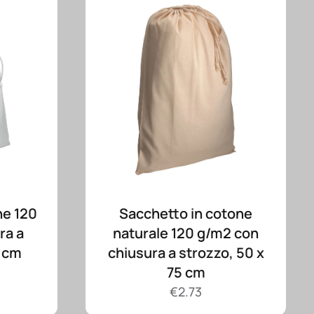
ne 120
Sacchetto in cotone
ra a
naturale 120 g/m2 con
0 cm
chiusura a strozzo, 50 x
75 cm
€
2.73