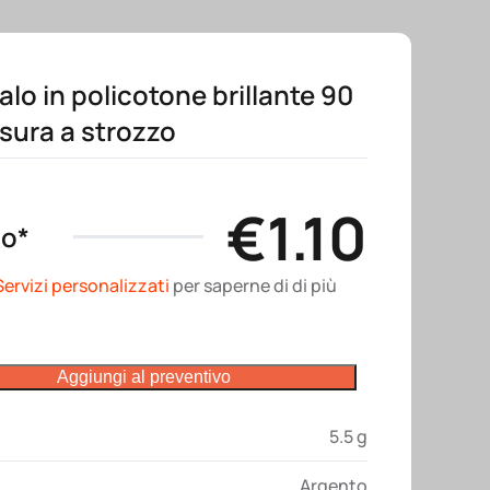
lo in policotone brillante 90
sura a strozzo
€
1.10
no*
Servizi personalizzati
per saperne di di più
Aggiungi al preventivo
5.5 g
Argento