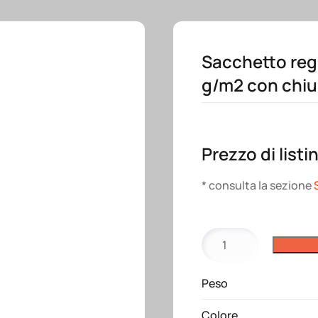
Sacchetto rega
g/m2 con chiu
Prezzo di listi
* consulta la sezione
Sacchetto
regalo
in
Peso
policotone
brillante
Colore