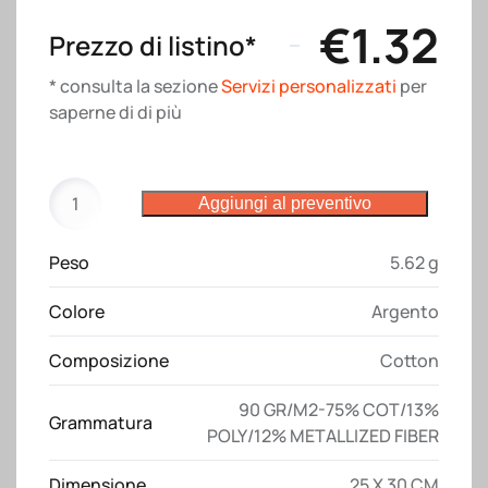
€
1.32
Prezzo di listino*
* consulta la sezione
Servizi personalizzati
per
saperne di di più
Sacchetto
Aggiungi al preventivo
regalo
in
Peso
5.62 g
policotone
brillante
Colore
Argento
90
g/m2
Composizione
Cotton
con
chiusura
90 GR/M2-75% COT/13%
Grammatura
a
POLY/12% METALLIZED FIBER
strozzo
quantità
Dimensione
25 X 30 CM