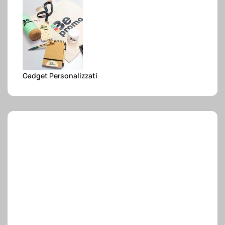
e.safe
e.sport
Gadget Personalizzati