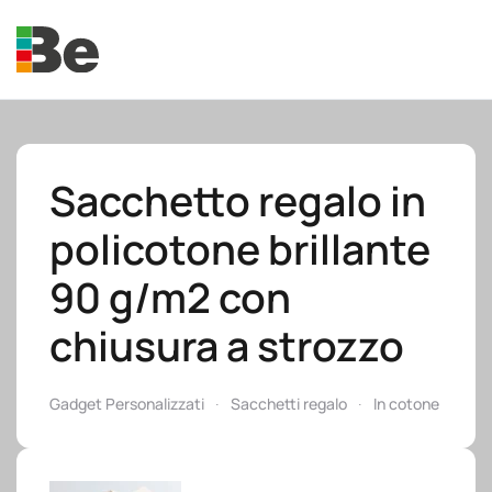
Skip to main content
Sacchetto regalo in
policotone brillante
e.promo
90 g/m2 con
chiusura a strozzo
e.professional
Gadget Personalizzati
Sacchetti regalo
In cotone