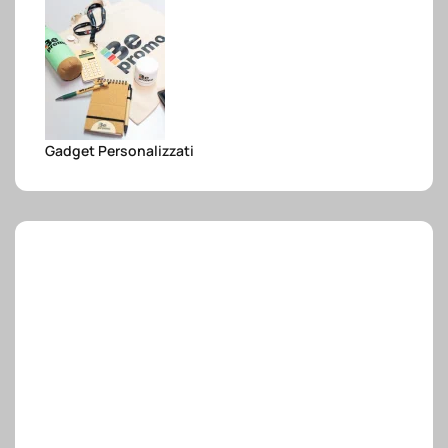
e.safe
e.sport
Gadget Personalizzati